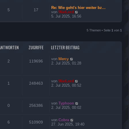
Re: Wie geht's hier weiter bz…
5
17
N
von
WarLord
e
5. Jul 2025, 16:56
u
e
s
5 Themen • Seite
1
von
1
t
e
r
B
ANTWORTEN
ZUGRIFFE
LETZTER BEITRAG
e
i
von
Mercy
t
2
119696
2. Jul 2025, 01:28
r
a
g
von
WarLord
1
248463
2. Jul 2025, 00:52
von
Typhoon
0
256386
2. Jul 2025, 00:02
von
Cobra
6
510909
27. Jun 2025, 19:40