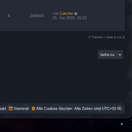
von
Catcher
6
246665
25. Jun 2025, 16:23
5 Themen • Seite
1
von
1
Gehe zu
takt
Sternzeit
Alle Cookies löschen
Alle Zeiten sind
UTC+02:00