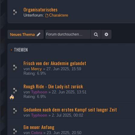
Organisatorisches
Unterforum:
Charaktere
Suche
Erweiterte Su
Neues Thema
THEMEN
Frisch von der Akademie gelandet
von
Mercy
»
27. Jun 2025, 15:59
Rating: 6.9%
Rough Ride - Die Lady ist zurück
von
Typhoon
»
22. Jun 2025, 13:51
Rating: 6.9%
Gedanken nach dem ersten Kampf seit langer Zeit
von
Typhoon
»
2. Jul 2025, 00:02
Ein neuer Anfang
von
Cobra
»
23. Jun 2025, 20:50