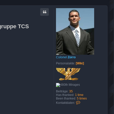
lgruppe TCS
Colonel
Zorro
Personalakte:
[Wiki]
Beiträge:
35
Has thanked:
1 time
Been thanked:
5 times
K
Kontaktdaten:
o
n
t