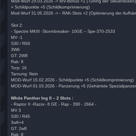
Mod-Wurf 29.03.2026 -> MV-Bonus +1 (Tuning der Steuerdüsen)
+ Schildpunkte +5 (Schildkomprimierung)
Mod-Wurf 31.05.2026 -> - RAK-Slots +2 (Optimierung der Aufhä
Slot 2:
- Spectre MKIII -Stormbreaker- 10GE – Spe-370-2533
MV -1
S30 / R50
3W6
GT: 2W8
Rak: 8
Torp: 16
Tarnung: Nein
MOD-Wurf 15.02.2026 - Schildpunkte +5 (Schildkomprimierung)
MOD-Wurf 01.03.2026 - Panzerung +5 (Gehärtete Spezialpanzer
White Panther Ing II – 2 Slots :
- Raptor II -Razor- 8 GE - Rap - 390 - 2664 -
MV 3
S30 / R45
3w6+4
GT: 2w8
Rak: 8