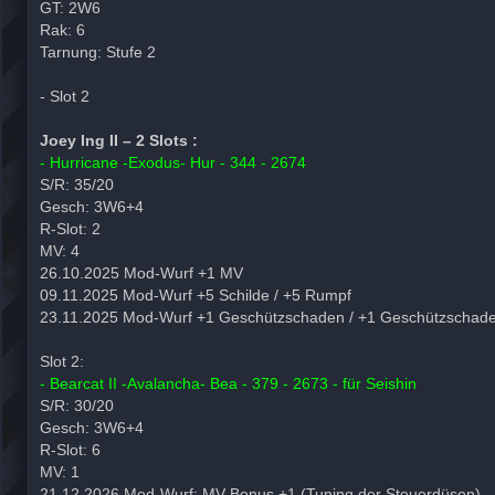
GT: 2W6
Rak: 6
Tarnung: Stufe 2
- Slot 2
Joey Ing II – 2 Slots :
- Hurricane -Exodus- Hur - 344 - 2674
S/R: 35/20
Gesch: 3W6+4
R-Slot: 2
MV: 4
26.10.2025 Mod-Wurf +1 MV
09.11.2025 Mod-Wurf +5 Schilde / +5 Rumpf
23.11.2025 Mod-Wurf +1 Geschützschaden / +1 Geschützschad
Slot 2:
- Bearcat II -Avalancha- Bea - 379 - 2673 - für Seishin
S/R: 30/20
Gesch: 3W6+4
R-Slot: 6
MV: 1
21.12.2026 Mod-Wurf: MV-Bonus +1 (Tuning der Steuerdüsen)