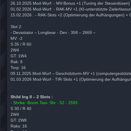
26.10.2025 Mod-Wurf: - MV-Bonus +1 (Tuning der Steuerdüsen)
01.02.2026 Mod-Wurf: - RAK-MV +1 (KI-unterstützte Zielerfassu
15.02.2026 : - RAK-Slots +2 (Optimierung der Aufhängungen) +
Slot 2:
- Devastator – Longbear - Dev - 358 – 2669 –
MV: -2
S 35 / R 60
2W4
GT: 1W4
Rak: 8
Torp: 16
09.11.2025 Mod-Wurf – Geschützturm-MV +1 (computergestützte
01.03.2026 Mod-Wurf - TIR-Slots +1 (Optimierung der Aufhängu
Shild Ing II – 2 Slots :
- Shrike -Boom Taxi- Shr - 52 - 2593
S 30 / R 40
2W4
GT: 2W8
Raks: 16