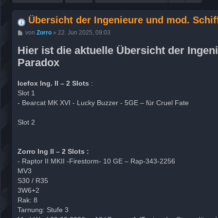
Übersicht der Ingenieure und mod. Schi
B
von
Zorro
»
22. Jun 2025, 09:03
e
i
Hier ist die aktuelle Übersicht der Ing
t
r
Paradox
a
g
Icefox Ing. II – 2 Slots
:
Slot 1
- Bearcat MK XVI - Lucky Buzzer - 5GE – für Cruel Fate
Slot 2
Zorro Ing II – 2 Slots :
- Raptor II MKII -Firestorm- 10 GE – Rap-343-2256
MV3
S30 / R35
3W6+2
Rak: 8
Tarnung: Stufe 3