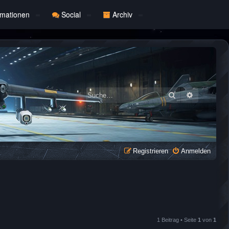
rmationen
Social
Archiv
Suche
Erweiterte
Registrieren
Anmelden
1 Beitrag • Seite
1
von
1