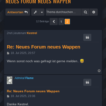
NEUES FORUM NEUES WAPPEN
Suche
Erweit
Antworten
1
2
Vorherige
12 Beiträge
2nd Lieutenant
Kestrel
Re: Neues Forum neues Wappen
B
18. Jul 2025, 20:57
e
i
Wenn sonst noch was gefragt ist gerne melden..
t
r
a
N
g
a
c
Admiral
Flame
h
o
b
e
Re: Neues Forum neues Wappen
n
B
18. Jul 2025, 23:36
e
i
Danke Kestrel.
t