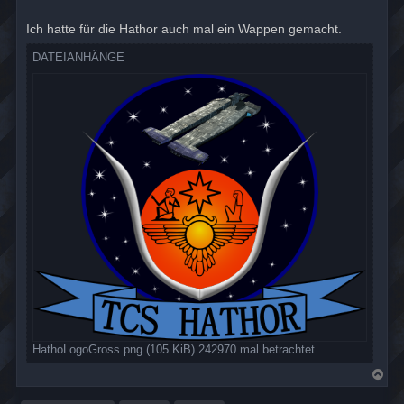
r
a
Ich hatte für die Hathor auch mal ein Wappen gemacht.
g
DATEIANHÄNGE
HathoLogoGross.png (105 KiB) 242970 mal betrachtet
N
a
c