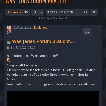
WAS JEDES FORUM BRAUCHT...
Suche
Erweit
Antworten
4 Beiträge • Seite
1
von
1
2nd Lieutenant
Eaglefang
Was jedes Forum braucht...
B
14. Jul 2025, 17:16
e
i
hier könnte ihre Werbung stehen!!
t
r
a
Okay spaß bei Seite.
g
Hiermit eröffne ich feierlich die neue "zuletztgehört" Sektion.
Verlinkung zu YouTube oder Spotify erwünscht aber kein
Muss.
Nun eröffnen wir den Reigen mit dem notwendigen Klassiker
: