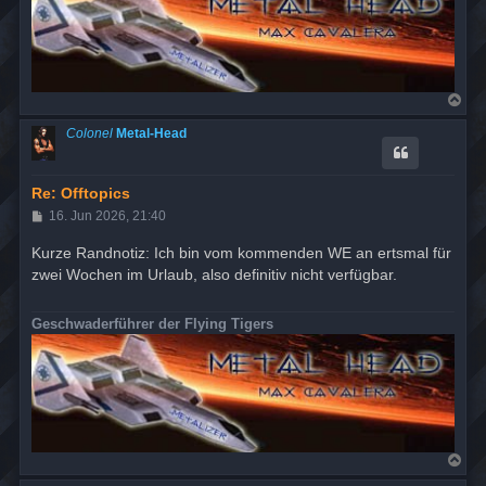
N
a
c
Colonel
Metal-Head
h
o
b
e
Re: Offtopics
n
B
16. Jun 2026, 21:40
e
i
Kurze Randnotiz: Ich bin vom kommenden WE an ertsmal für
t
zwei Wochen im Urlaub, also definitiv nicht verfügbar.
r
a
g
Geschwaderführer der Flying Tigers
N
a