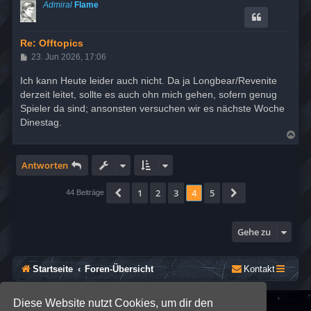
c
Admiral
Flame
h
o
b
e
Re: Offtopics
n
B
23. Jun 2026, 17:06
e
i
Ich kann Heute leider auch nicht. Da ja Longbear/Revenite
t
derzeit leitet, sollte es auch ohn mich gehen, sofern genug
r
a
Spieler da sind; ansonsten versuchen wir es nächste Woche
g
Dinestag.
N
a
c
h
Antworten
o
b
1
2
3
4
5
Vorherige
Nächste
e
44 Beiträge
n
Gehe zu
Startseite
Foren-Übersicht
Kontakt
Diese Website nutzt Cookies, um dir den
*
SE Gamer: Dark Style by
Premium phpBB Styles