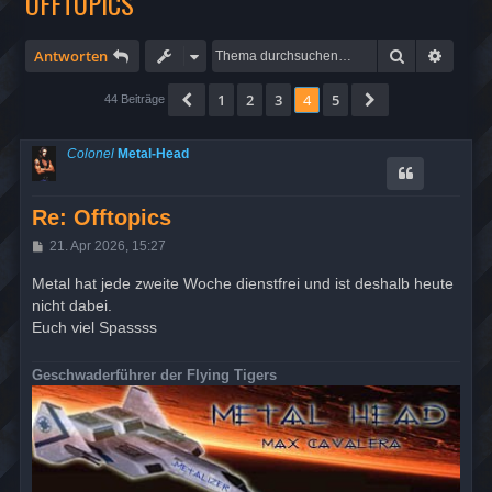
OFFTOPICS
Suche
Erweit
Antworten
1
2
3
4
5
Vorherige
Nächste
44 Beiträge
Colonel
Metal-Head
Re: Offtopics
B
21. Apr 2026, 15:27
e
i
Metal hat jede zweite Woche dienstfrei und ist deshalb heute
t
nicht dabei.
r
a
Euch viel Spassss
g
Geschwaderführer der Flying Tigers