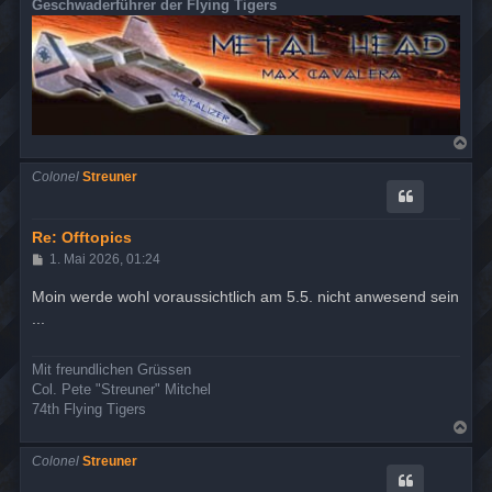
Geschwaderführer der Flying Tigers
N
a
c
Colonel
Streuner
h
o
b
e
Re: Offtopics
n
B
1. Mai 2026, 01:24
e
i
Moin werde wohl voraussichtlich am 5.5. nicht anwesend sein
t
...
r
a
g
Mit freundlichen Grüssen
Col. Pete "Streuner" Mitchel
74th Flying Tigers
N
a
c
Colonel
Streuner
h
o