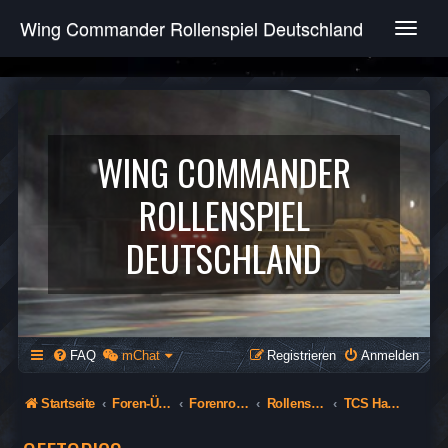
Wing Commander Rollenspiel Deutschland
T
o
g
g
l
e
n
WING COMMANDER
a
v
ROLLENSPIEL
i
g
DEUTSCHLAND
a
t
i
o
n
FAQ
mChat
Registrieren
Anmelden
Startseite
Foren-Übersicht
Forenrollenspiel (Öffentlich)
Rollenspiel
TCS Hathor - 74th Flying Tigers