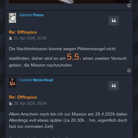
N
a
c
Admiral
Flame
h
o
b
e
Re: Offtopics
n
B
21. Apr 2026, 20:56
e
i
Die Nachholmission konnte wegen Pilotenmangel nicht
t
5.5.
r
stattfinden, daher wird es am
einen zweiten Versuch
a
g
geben, die Mission nachzuholen.
N
a
c
Colonel
Metal-Head
h
o
b
e
Re: Offtopics
n
B
26. Apr 2026, 20:04
e
i
Allem Anschein nach bin ich zur Mission am 28.4.2026 dabei.
t
Allerdings evtl etwas später (ca 20.30h... hm, eigentlich doch
r
a
fast zur normalen Zeit)
g