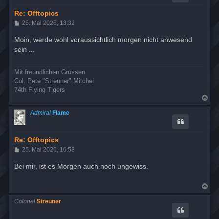
b
e
Re: Offtopics
n
B
25. Mai 2026, 13:32
e
i
Moin, werde wohl voraussichtlich morgen nicht anwesend
t
sein ...
r
a
g
Mit freundlichen Grüssen
Col. Pete "Streuner" Mitchel
74th Flying Tigers
N
a
c
Admiral
Flame
h
o
b
e
Re: Offtopics
n
B
25. Mai 2026, 16:58
e
i
Bei mir, ist es Morgen auch noch ungewiss.
t
r
a
N
g
a
c
Colonel
Streuner
h
o