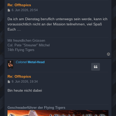
b
e
Re: Offtopics
n
B
6. Jun 2026, 20:54
e
i
Da ich am Dienstag beruflich unterwegs sein werde, kann ich
t
voraussichtlich nicht an der Mission teilnehmen, viel Spaß
r
a
Euch ....
g
Mit freundlichen Grüssen
Col. Pete "Streuner" Mitchel
74th Flying Tigers
N
a
c
Colonel
Metal-Head
h
o
b
e
Re: Offtopics
n
B
9. Jun 2026, 19:34
e
i
Bin heute nicht dabei
t
r
a
g
Geschwaderführer der Flying Tigers