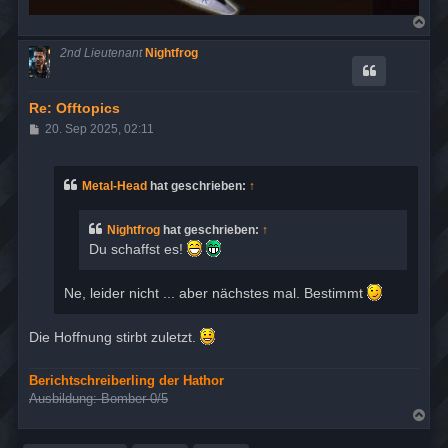
N
a
c
2nd Lieutenant
Nightfrog
h
o
b
e
Re: Offtopics
n
B
20. Sep 2025, 02:11
e
i
t
r
Metal-Head
hat geschrieben:
↑
a
g
Nightfrog
hat geschrieben:
↑
Du schaffst es!
Ne, leider nicht ... aber nächstes mal. Bestimmt
Die Hoffnung stirbt zuletzt.
Berichtschreiberling der Hathor
Ausbildung: Bomber 0/5
N
a
c