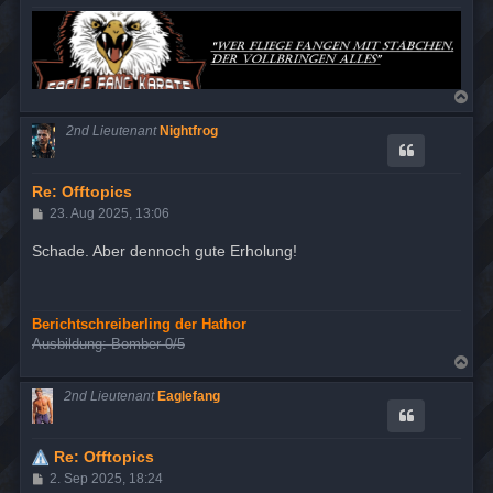
g
N
a
c
2nd Lieutenant
Nightfrog
h
o
b
e
Re: Offtopics
n
B
23. Aug 2025, 13:06
e
i
Schade. Aber dennoch gute Erholung!
t
r
a
g
Berichtschreiberling der Hathor
Ausbildung: Bomber 0/5
N
a
c
2nd Lieutenant
Eaglefang
h
o
b
e
Re: Offtopics
n
B
2. Sep 2025, 18:24