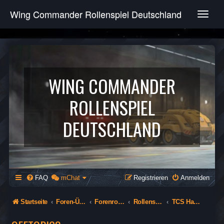
Wing Commander Rollenspiel Deutschland
T
o
g
g
l
e
n
WING COMMANDER
a
v
ROLLENSPIEL
i
g
DEUTSCHLAND
a
t
i
o
n
FAQ
mChat
Registrieren
Anmelden
Startseite
Foren-Übersicht
Forenrollenspiel (Öffentlich)
Rollenspiel
TCS Hathor - 74th Flying Tigers