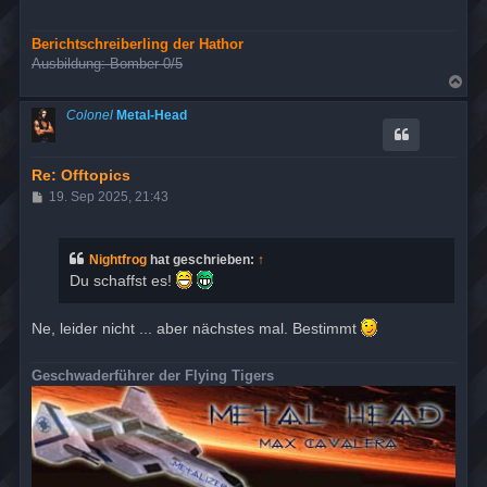
a
g
Berichtschreiberling der Hathor
Ausbildung: Bomber 0/5
N
a
c
Colonel
Metal-Head
h
o
b
e
Re: Offtopics
n
B
19. Sep 2025, 21:43
e
i
t
r
Nightfrog
hat geschrieben:
↑
a
Du schaffst es!
g
Ne, leider nicht ... aber nächstes mal. Bestimmt
Geschwaderführer der Flying Tigers