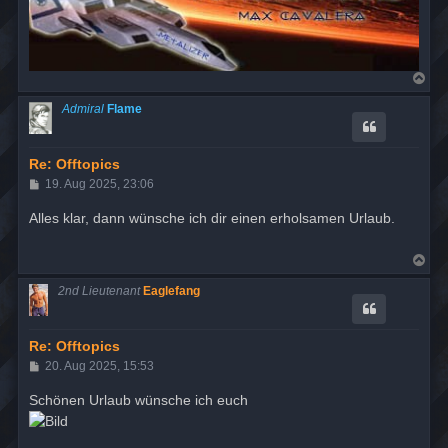
N
a
c
Admiral
Flame
h
o
b
e
Re: Offtopics
n
B
19. Aug 2025, 23:06
e
i
Alles klar, dann wünsche ich dir einen erholsamen Urlaub.
t
r
a
N
g
a
c
2nd Lieutenant
Eaglefang
h
o
b
e
Re: Offtopics
n
B
20. Aug 2025, 15:53
e
i
Schönen Urlaub wünsche ich euch
t
r
a