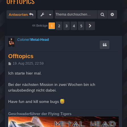
OFFTOPICS
Suche
Erweit
Antworten
1
2
3
4
5
Nächste
44 Beiträge
Colonel
Metal-Head
Offtopics
B
19. Aug 2025, 22:59
e
i
Ich starte hier mal.
t
r
a
Bei der nächsten Mission in zwei Wochen bin ich
g
urlaubsbedingt nicht dabei.
Have fun and kill some bugs
Geschwaderführer der Flying Tigers