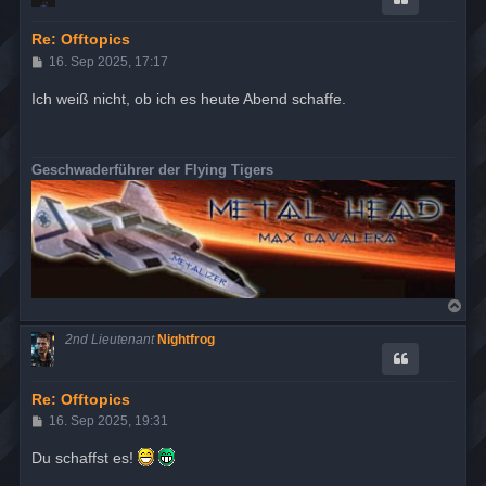
o
b
e
Re: Offtopics
n
B
16. Sep 2025, 17:17
e
i
Ich weiß nicht, ob ich es heute Abend schaffe.
t
r
a
g
Geschwaderführer der Flying Tigers
N
a
c
2nd Lieutenant
Nightfrog
h
o
b
e
Re: Offtopics
n
B
16. Sep 2025, 19:31
e
i
Du schaffst es!
t
r