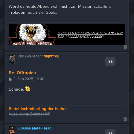
e
i
Werd es heute Abend wohl nicht zur Mission schaffen.
t
Trotzdem euch viel Spaß.
r
a
g
N
a
c
2nd Lieutenant
Nightfrog
h
o
b
e
Re: Offtopics
n
B
2. Sep 2025, 19:40
e
i
Schade.
t
r
a
g
Berichtschreiberling der Hathor
Ausbildung: Bomber 0/5
N
a
c
Colonel
Metal-Head
h