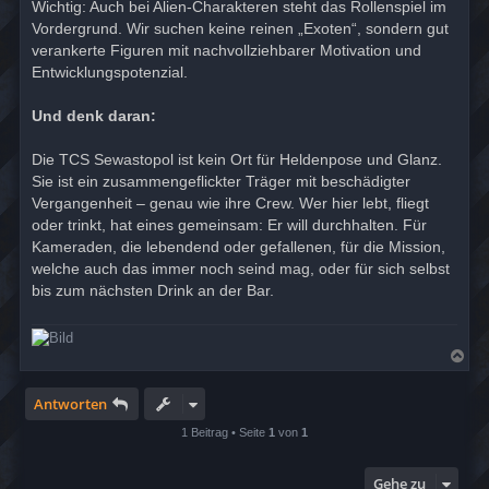
Wichtig: Auch bei Alien-Charakteren steht das Rollenspiel im
Vordergrund. Wir suchen keine reinen „Exoten“, sondern gut
verankerte Figuren mit nachvollziehbarer Motivation und
Entwicklungspotenzial.
Und denk daran:
Die TCS Sewastopol ist kein Ort für Heldenpose und Glanz.
Sie ist ein zusammengeflickter Träger mit beschädigter
Vergangenheit – genau wie ihre Crew. Wer hier lebt, fliegt
oder trinkt, hat eines gemeinsam: Er will durchhalten. Für
Kameraden, die lebendend oder gefallenen, für die Mission,
welche auch das immer noch seind mag, oder für sich selbst
bis zum nächsten Drink an der Bar.
N
a
c
h
Antworten
o
b
1 Beitrag • Seite
1
von
1
e
n
Gehe zu