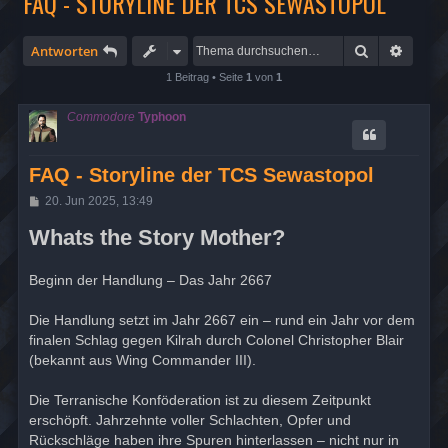
FAQ - STORYLINE DER TCS SEWASTOPOL
Suche
Erweit
Antworten
1 Beitrag • Seite
1
von
1
Commodore
Typhoon
FAQ - Storyline der TCS Sewastopol
B
20. Jun 2025, 13:49
e
i
Whats the Story Mother?
t
r
a
Beginn der Handlung – Das Jahr 2667
g
Die Handlung setzt im Jahr 2667 ein – rund ein Jahr vor dem
finalen Schlag gegen Kilrah durch Colonel Christopher Blair
(bekannt aus Wing Commander III).
Die Terranische Konföderation ist zu diesem Zeitpunkt
erschöpft. Jahrzehnte voller Schlachten, Opfer und
Rückschläge haben ihre Spuren hinterlassen – nicht nur in