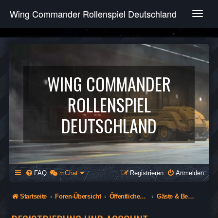
Wing Commander Rollenspiel Deutschland
T
o
g
g
l
e
n
WING COMMANDER
a
v
ROLLENSPIEL
i
g
DEUTSCHLAND
a
t
i
o
n
FAQ
mChat
Registrieren
Anmelden
Startseite
Foren-Übersicht
Öffentlicher Bereich
Gäste & Besucher