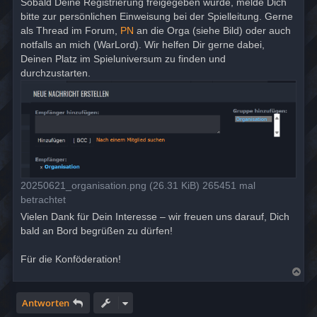
Sobald Deine Registrierung freigegeben wurde, melde Dich
bitte zur persönlichen Einweisung bei der Spielleitung. Gerne
als Thread im Forum,
PN
an die Orga (siehe Bild) oder auch
notfalls an mich (WarLord). Wir helfen Dir gerne dabei,
Deinen Platz im Spieluniversum zu finden und
durchzustarten.
20250621_organisation.png (26.31 KiB) 265451 mal
betrachtet
Vielen Dank für Dein Interesse – wir freuen uns darauf, Dich
bald an Bord begrüßen zu dürfen!
Für die Konföderation!
N
a
c
h
Antworten
o