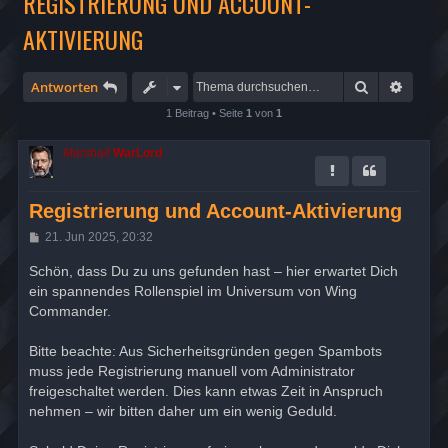
REGISTRIERUNG UND ACCOUNT-
AKTIVIERUNG
Suche
Erweit
Antworten
1 Beitrag • Seite
1
von
1
Marshall
WarLord
Registrierung und Account-Aktivierung
B
21. Jun 2025, 20:32
e
i
Schön, dass Du zu uns gefunden hast – hier erwartet Dich
t
ein spannendes Rollenspiel im Universum von Wing
r
a
Commander.
g
Bitte beachte: Aus Sicherheitsgründen gegen Spambots
muss jede Registrierung manuell vom Administrator
freigeschaltet werden. Dies kann etwas Zeit in Anspruch
nehmen – wir bitten daher um ein wenig Geduld.