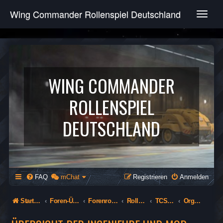
Wing Commander Rollenspiel Deutschland
T
o
g
g
l
e
n
WING COMMANDER
a
v
ROLLENSPIEL
i
g
DEUTSCHLAND
a
t
i
o
n
FAQ
mChat
Registrieren
Anmelden
Startseite
Foren-Übersicht
Forenrollenspiel (Öffentlich)
Rollenspiel
TCS Paradox - 480th Mirages
Organisatorisches