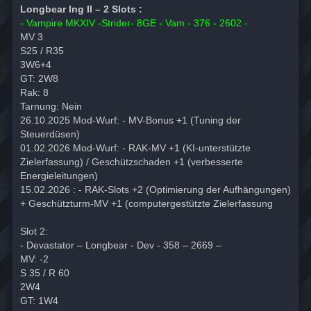
Longbear Ing II – 2 Slots :
- Vampire MKXIV -Strider- 8GE - Vam - 376 - 2602 -
MV 3
S25 / R35
3W6+4
GT: 2W8
Rak: 8
Tarnung: Nein
26.10.2025 Mod-Wurf: - MV-Bonus +1 (Tuning der
Steuerdüsen)
01.02.2026 Mod-Wurf: - RAK-MV +1 (KI-unterstützte
Zielerfassung) / Geschützschaden +1 (verbesserte
Energieleitungen)
15.02.2026 : - RAK-Slots +2 (Optimierung der Aufhängungen)
+ Geschützturm-MV +1 (computergestützte Zielerfassung
Slot 2:
- Devastator – Longbear - Dev - 358 – 2669 –
MV: -2
S 35 / R 60
2W4
GT: 1W4