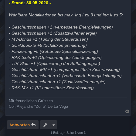
- Stand: 30.05.2026 -
Wählbare Modifikationen bis max. Ing I zu 3 und Ing II zu 5:
- Geschützschaden +1 (verbesserte Energieleitungen)
- Geschützschaden +1 (Zusatzwaffenenergie)
- MV-Bonus +1 (Tuning der Steuerdüsen)
- Schildpunkte +5 (Schildkomprimierung)
- Panzerung +5 (Gehärtete Spezialpanzerung)
- RAK-Slots +2 (Optimierung der Aufhängungen)
- TIR-Slots +1 (Optimierung der Aufhängungen)
- Geschützturm-MV +1 (computergestützte Zielerfassung)
- Geschützturmschaden +1 (verbesserte Energieleitungen)
- Geschützturmschaden +1 (Zusatzwaffenenergie)
- RAK-MV +1 (KI-unterstützte Zielerfassung)
Mit freundlichen Grüssen
Col. Alejandro "Zorro" De La Vega
N
a
c
h
Antworten
o
b
1 Beitrag • Seite
1
von
1