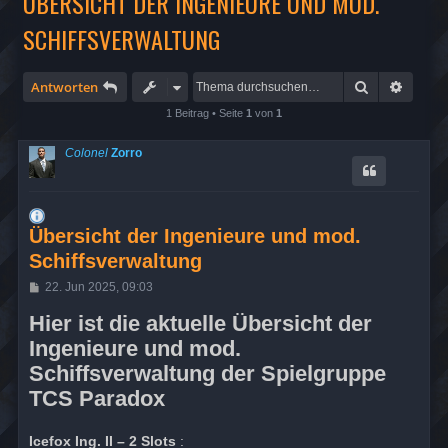
ÜBERSICHT DER INGENIEURE UND MOD.
SCHIFFSVERWALTUNG
Suche
Erweit
Antworten
1 Beitrag • Seite
1
von
1
Colonel
Zorro
Übersicht der Ingenieure und mod.
Schiffsverwaltung
B
22. Jun 2025, 09:03
e
i
Hier ist die aktuelle Übersicht der
t
r
Ingenieure und mod.
a
Schiffsverwaltung der Spielgruppe
g
TCS Paradox
Icefox Ing. II – 2 Slots
: