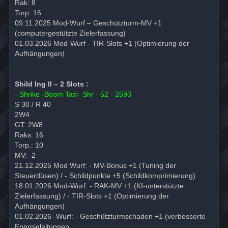
Rak: 8
Torp: 16
09.11.2025 Mod-Wurf – Geschützturm-MV +1
(computergestützte Zielerfassung)
01.03.2026 Mod-Wurf - TIR-Slots +1 (Optimierung der
Aufhängungen)
Shild Ing II – 2 Slots :
- Shrike -Boom Taxi- Shr - 52 - 2593
S 30 / R 40
2W4
GT: 2W8
Raks: 16
Torp.: 10
MV: -2
21.12.2025 Mod Wurf: - MV-Bonus +1 (Tuning der
Steuerdüsen) / - Schildpunkte +5 (Schildkomprimierung)
18.01.2026 Mod-Wurf: - RAK-MV +1 (KI-unterstützte
Zielerfassung) / - TIR-Slots +1 (Optimierung der
Aufhängungen)
01.02.2026 -Wurf: - Geschützturmschaden +1 (verbesserte
Energieleitungen